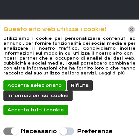
Dove Siamo
Questo sito web utilizza i cookie!
Indirizzo:
VIA ALESSANDRO MANZONI 15,
BRINDISI 72100
Utilizziamo i cookie per personalizzare contenuti ed
annunci, per fornire funzionalità dei social media e per
Telefono:
+390831604856
analizzare il nostro traffico. Condividiamo inoltre
informazioni sul modo in cui utilizza il nostro sito con i
Email:
manzoniresort@alice.it
nostri partner che si occupano di analisi dei dati web,
pubblicità e social media, i quali potrebbero combinarle
con altre informazioni che ha fornito loro o che hanno
raccolto dal suo utilizzo dei loro servizi.
Leggi di più
Accetta selezionato
Rifiuta
Informazioni sui cookie
Accetta tutti i cookie
Creato da
Local Web – Agenzia Web
Marketing Milano
Copyrights © 2020 B &
B Manzoni Resort Brindisi | Tutti i diritti
Necessario
Preferenze
riservati.