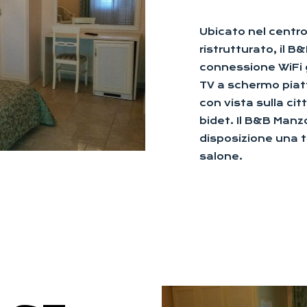
Ubicato nel centro 
ristrutturato, il B
connessione WiFi
TV a schermo piatt
con vista sulla cit
bidet. Il B&B Manz
disposizione una te
salone.
D