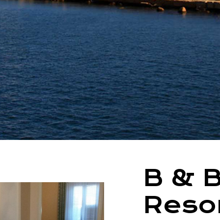
B & 
Resor