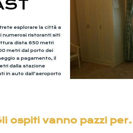
AST
rete esplorare la città a
i numerosi ristoranti siti
uttura dista 650 metri
800 metri dal porto dei
heggio a pagamento, il
tri dalla stazione
uti in auto dall'aeroporto
li ospiti vanno pazzi per.